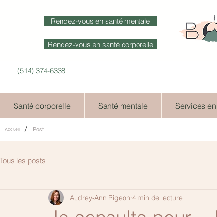
Rendez-vous en santé mentale
Rendez-vous en santé corporelle
(514) 374-6338
Santé corporelle
Santé mentale
Services en
/
Post
Accueil
Tous les posts
Audrey-Ann Pigeon
4 min de lecture