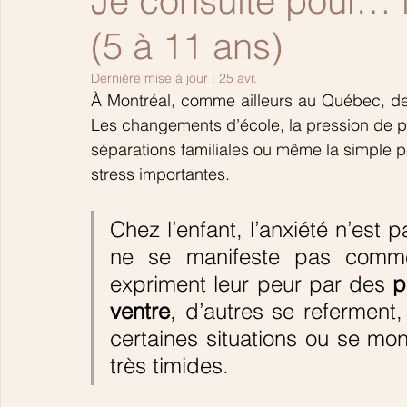
Je consulte pour… l
(5 à 11 ans)
Dernière mise à jour :
25 avr.
À Montréal, comme ailleurs au Québec, de p
Les changements d’école, la pression de pe
séparations familiales ou même la simple 
stress importantes.
Chez l’enfant, l’anxiété n’est pa
ne se manifeste pas comme 
expriment leur peur par des 
p
ventre
, d’autres se referment,
certaines situations ou se mon
très timides. 