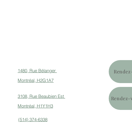
1480, Rue Bélanger
Rendez-
Montréal, H2G1A7
3108, Rue Beaubien Est
Rendez-v
Montréal, H1Y1H3
(514) 374-6338