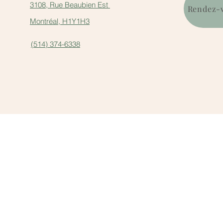
3108, Rue Beaubien Est
Rendez-v
Montréal, H1Y1H3
(514) 374-6338