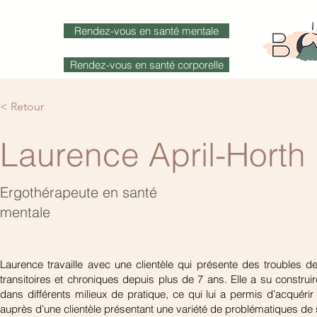
Rendez-vous en santé mentale
Rendez-vous en santé corporelle
(514) 374-6338
< Retour
Laurence April-Horth
Santé corporelle
Santé mentale
Services en
/
Ergothérapeute en santé
Équipe santé mentale (Item)
Accueil
mentale
Laurence travaille avec une clientèle qui présente des troubles d
transitoires et chroniques depuis plus de 7 ans. Elle a su construir
dans différents milieux de pratique, ce qui lui a permis d’acquérir 
auprès d’une clientèle présentant une variété de problématiques de