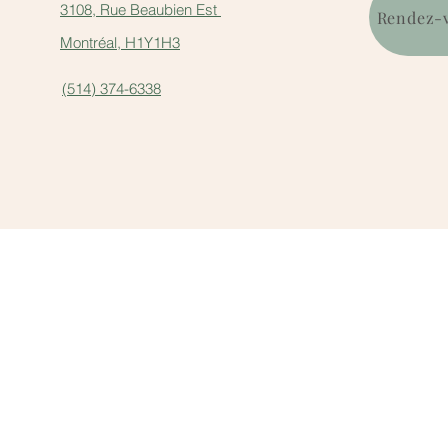
3108, Rue Beaubien Est
Rendez-v
Montréal, H1Y1H3
(514) 374-6338