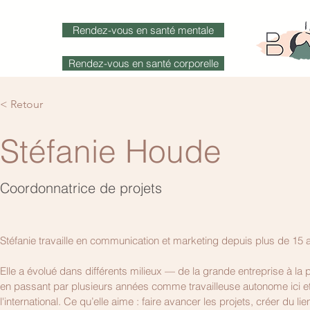
Rendez-vous en santé mentale
Rendez-vous en santé corporelle
(514) 374-6338
< Retour
Stéfanie Houde
Santé corporelle
Santé mentale
Services en
/
Coordonnatrice de projets
Équipe santé mentale (Item)
Accueil
Stéfanie travaille en communication et marketing depuis plus de 15 a
Elle a évolué dans différents milieux — de la grande entreprise à la p
en passant par plusieurs années comme travailleuse autonome ici et
l'international. Ce qu’elle aime : faire avancer les projets, créer du lien