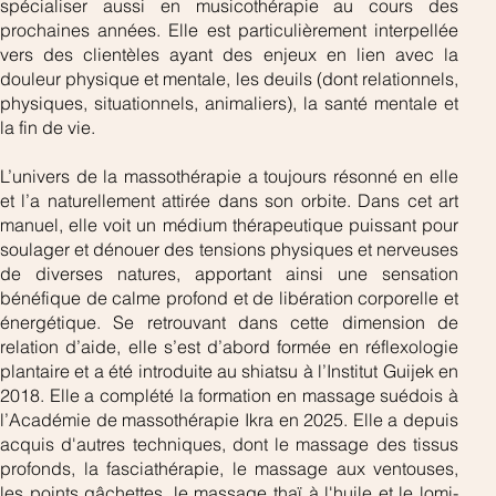
spécialiser aussi en musicothérapie au cours des 
prochaines années. Elle est particulièrement interpellée 
vers des clientèles ayant des enjeux en lien avec la 
douleur physique et mentale, les deuils (dont relationnels, 
physiques, situationnels, animaliers), la santé mentale et 
la fin de vie.
L’univers de la massothérapie a toujours résonné en elle 
et l’a naturellement attirée dans son orbite. Dans cet art 
manuel, elle voit un médium thérapeutique puissant pour 
soulager et dénouer des tensions physiques et nerveuses 
de diverses natures, apportant ainsi une sensation 
bénéfique de calme profond et de libération corporelle et 
énergétique. Se retrouvant dans cette dimension de 
relation d’aide, elle s’est d’abord formée en réflexologie 
plantaire et a été introduite au shiatsu à l’Institut Guijek en 
2018. Elle a complété la formation en massage suédois à 
l’Académie de massothérapie Ikra en 2025. Elle a depuis 
acquis d'autres techniques, dont le massage des tissus 
profonds, la fasciathérapie, le massage aux ventouses, 
les points gâchettes, le massage thaï à l'huile et le lomi-