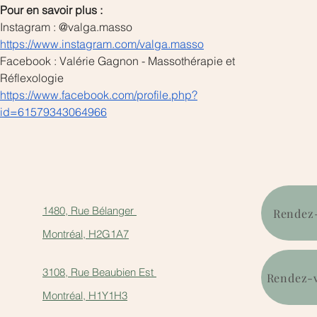
Pour en savoir plus :
Instagram : @valga.masso
https://www.instagram.com/valga.masso
Facebook : Valérie Gagnon - Massothérapie et 
Réflexologie
https://www.facebook.com/profile.php?
id=61579343064966
1480, Rue Bélanger
Rendez-
Montréal, H2G1A7
3108, Rue Beaubien Est
Rendez-v
Montréal, H1Y1H3