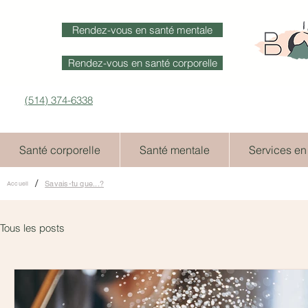
Rendez-vous en santé mentale
Rendez-vous en santé corporelle
(514) 374-6338
Santé corporelle
Santé mentale
Services en
/
Savais-tu que...?
Accueil
Tous les posts
Blogue