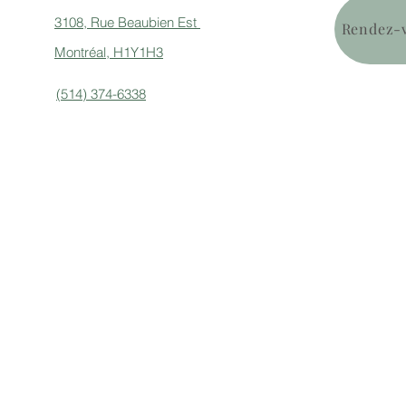
3108, Rue Beaubien Est
Rendez-v
Montréal, H1Y1H3
(514) 374-6338